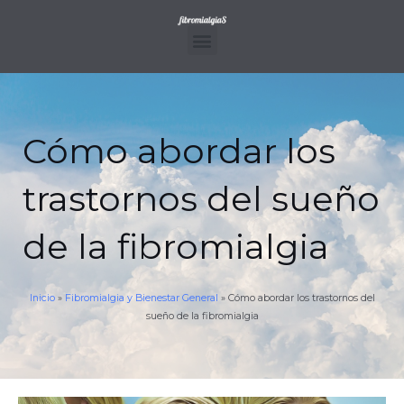
Ir
al
contenido
Menu
Cómo abordar los
trastornos del sueño
de la fibromialgia
Inicio
»
Fibromialgia y Bienestar General
»
Cómo abordar los trastornos del
sueño de la fibromialgia