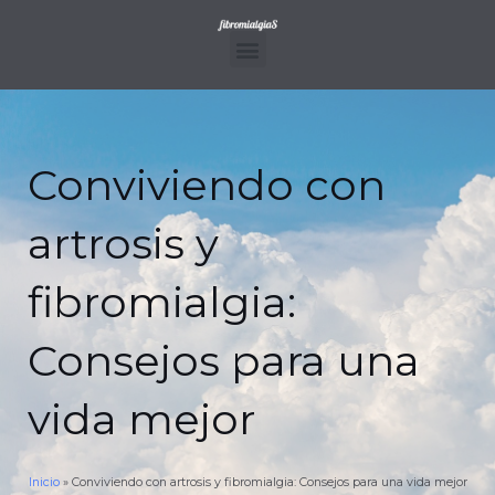
Ir
al
contenido
Menu
Conviviendo con
artrosis y
fibromialgia:
Consejos para una
vida mejor
Inicio
»
Conviviendo con artrosis y fibromialgia: Consejos para una vida mejor