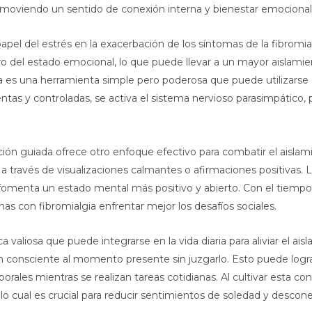
omoviendo un sentido de conexión interna y bienestar emocional
pel del estrés en la exacerbación de los síntomas de la fibromialgi
oro del estado emocional, lo que puede llevar a un mayor aislamie
da es una herramienta simple pero poderosa que puede utilizarse 
lentas y controladas, se activa el sistema nervioso parasimpátic
ión guiada ofrece otro enfoque efectivo para combatir el aislami
 a través de visualizaciones calmantes o afirmaciones positivas.
n fomenta un estado mental más positivo y abierto. Con el tiempo,
nas con fibromialgia enfrentar mejor los desafíos sociales.
 valiosa que puede integrarse en la vida diaria para aliviar el ais
ón consciente al momento presente sin juzgarlo. Esto puede log
rales mientras se realizan tareas cotidianas. Al cultivar esta con
lo cual es crucial para reducir sentimientos de soledad y descone