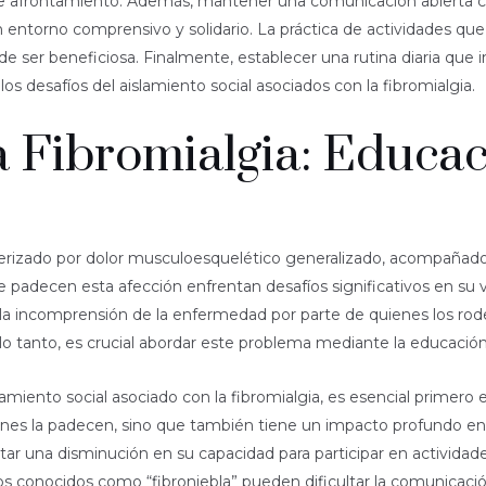
de afrontamiento. Además, mantener una comunicación abierta con
entorno comprensivo y solidario. La práctica de actividades qu
 ser beneficiosa. Finalmente, establecer una rutina diaria que 
s desafíos del aislamiento social asociados con la fibromialgia.
Fibromialgia: Educac
acterizado por dolor musculoesquelético generalizado, acompañad
adecen esta afección enfrentan desafíos significativos en su vid
a incomprensión de la enfermedad por parte de quienes los rodean
lo tanto, es crucial abordar este problema mediante la educación
ento social asociado con la fibromialgia, es esencial primero ed
ienes la padecen, sino que también tiene un impacto profundo en 
r una disminución en su capacidad para participar en actividades
conocidos como “fibroniebla” pueden dificultar la comunicación e