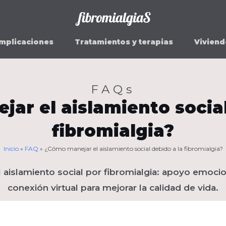
mplicaciones
Tratamientos y terapias
Viviend
FAQs
ar el aislamiento social
fibromialgia?
Inicio
»
FAQ
»
¿Cómo manejar el aislamiento social debido a la fibromialgia?
l aislamiento social por fibromialgia: apoyo emoci
conexión virtual para mejorar la calidad de vida.