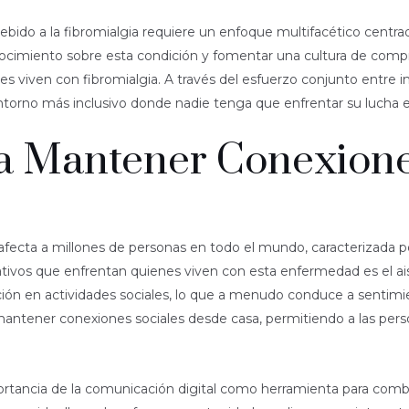
debido a la fibromialgia requiere un enfoque multifacético centr
onocimiento sobre esta condición y fomentar una cultura de com
nes viven con fibromialgia. A través del esfuerzo conjunto entre 
 entorno más inclusivo donde nadie tenga que enfrentar su lucha 
ra Mantener Conexione
afecta a millones de personas en todo el mundo, caracterizada po
ativos que enfrentan quienes viven con esta enfermedad es el aisla
pación en actividades sociales, lo que a menudo conduce a sentim
antener conexiones sociales desde casa, permitiendo a las perso
portancia de la comunicación digital como herramienta para comba