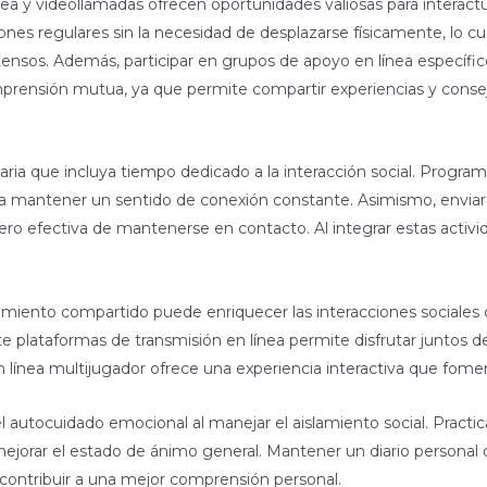
nea y videollamadas ofrecen oportunidades valiosas para interactu
es regulares sin la necesidad de desplazarse físicamente, lo cu
tensos. Además, participar en grupos de apoyo en línea específi
rensión mutua, ya que permite compartir experiencias y consej
diaria que incluya tiempo dedicado a la interacción social. Progr
 mantener un sentido de conexión constante. Asimismo, enviar
o efectiva de mantenerse en contacto. Al integrar estas activida
iento compartido puede enriquecer las interacciones sociales d
plataformas de transmisión en línea permite disfrutar juntos 
n línea multijugador ofrece una experiencia interactiva que fome
 autocuidado emocional al manejar el aislamiento social. Practic
 mejorar el estado de ánimo general. Mantener un diario person
ontribuir a una mejor comprensión personal.