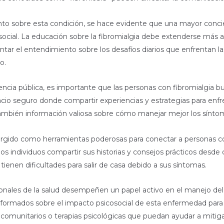
nto sobre esta condición, se hace evidente que una mayor conc
ocial. La educación sobre la fibromialgia debe extenderse más al
mentar el entendimiento sobre los desafíos diarios que enfrentan l
o.
ncia pública, es importante que las personas con fibromialgia
o seguro donde compartir experiencias y estrategias para enfren
ambién información valiosa sobre cómo manejar mejor los sínto
mergido como herramientas poderosas para conectar a personas c
los individuos compartir sus historias y consejos prácticos desde 
ienen dificultades para salir de casa debido a sus síntomas.
onales de la salud desempeñen un papel activo en el manejo del 
nformados sobre el impacto psicosocial de esta enfermedad para
comunitarios o terapias psicológicas que puedan ayudar a mitiga