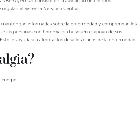
BF-01, el cual consiste en la aplicación de campos
 regulan el Sistema Nervioso Central.
 se mantengan informadas sobre la enfermedad y comprendan los
ue las personas con fibromialgia busquen el apoyo de sus
sto les ayudará a afrontar los desafíos diarios de la enfermedad.
algia?
l cuerpo.