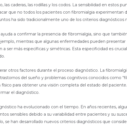
, las caderas, las rodillas y los codos. La sensibilidad en estos p
car que no todos los pacientes con fibromialgia experimentan do
untos ha sido tradicionalmente uno de los criterios diagnósticos m
 ayuda a confirmar la presencia de fibromialgia, sino que tambié
jemplo, mientras que algunas enfermedades pueden presentar dol
en a ser más específicas y simétricas. Esta especificidad es cruci
do.
erar otros factores durante el proceso diagnóstico. La fibromi
 trastornos del sueño y problemas cognitivos conocidos como “fi
 físico para obtener una visión completa del estado del pacient
rmar el diagnóstico.
nóstico ha evolucionado con el tiempo. En años recientes, algu
tos sensibles debido a su variabilidad entre pacientes y su susce
, se han desarrollado nuevos criterios diagnósticos que conside