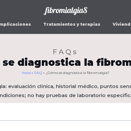
mplicaciones
Tratamientos y terapias
Viviend
FAQs
se diagnostica la fibrom
Inicio
»
FAQ
»
¿Cómo se diagnostica la fibromialgia?
a: evaluación clínica, historial médico, puntos sen
ndiciones; no hay pruebas de laboratorio específic