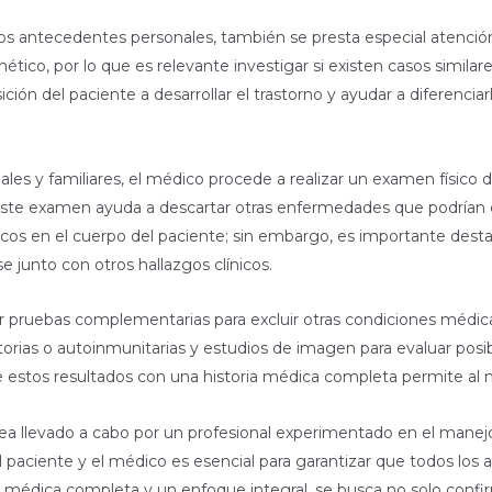
os antecedentes personales, también se presta especial atención
co, por lo que es relevante investigar si existen casos similare
sición del paciente a desarrollar el trastorno y ayudar a diferenci
les y familiares, el médico procede a realizar un examen físico 
a, este examen ayuda a descartar otras enfermedades que podrían 
cos en el cuerpo del paciente; sin embargo, es importante desta
e junto con otros hallazgos clínicos.
r pruebas complementarias para excluir otras condiciones médicas
rias o autoinmunitarias y estudios de imagen para evaluar posib
 estos resultados con una historia médica completa permite al m
ea llevado a cabo por un profesional experimentado en el manej
l paciente y el médico es esencial para garantizar que todos los
ia médica completa y un enfoque integral, se busca no solo confi