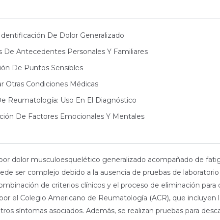
Identificación De Dolor Generalizado
is De Antecedentes Personales Y Familiares
ción De Puntos Sensibles
ar Otras Condiciones Médicas
De Reumatología: Uso En El Diagnóstico
ración De Factores Emocionales Y Mentales
do por dolor musculoesquelético generalizado acompañado de fat
puede ser complejo debido a la ausencia de pruebas de laboratori
binación de criterios clínicos y el proceso de eliminación para d
or el Colegio Americano de Reumatología (ACR), que incluyen la
 otros síntomas asociados. Además, se realizan pruebas para des