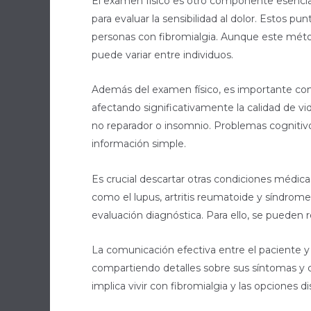
El examen físico es otro componente esencial
para evaluar la sensibilidad al dolor. Estos p
personas con fibromialgia. Aunque este métod
puede variar entre individuos.
Además del examen físico, es importante consi
afectando significativamente la calidad de 
no reparador o insomnio. Problemas cognitivos
información simple.
Es crucial descartar otras condiciones médic
como el lupus, artritis reumatoide y síndrome
evaluación diagnóstica. Para ello, se pueden r
La comunicación efectiva entre el paciente y 
compartiendo detalles sobre sus síntomas y c
implica vivir con fibromialgia y las opciones 