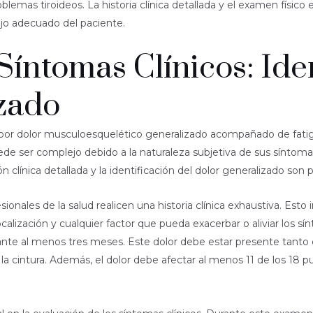
lemas tiroideos. La historia clínica detallada y el examen físico
jo adecuado del paciente.
íntomas Clínicos: Ide
zado
do por dolor musculoesquelético generalizado acompañado de fat
de ser complejo debido a la naturaleza subjetiva de sus síntomas
 clínica detallada y la identificación del dolor generalizado son 
nales de la salud realicen una historia clínica exhaustiva. Esto im
ocalización y cualquier factor que pueda exacerbar o aliviar los sí
ante al menos tres meses. Este dolor debe estar presente tanto 
a cintura. Además, el dolor debe afectar al menos 11 de los 18 pu