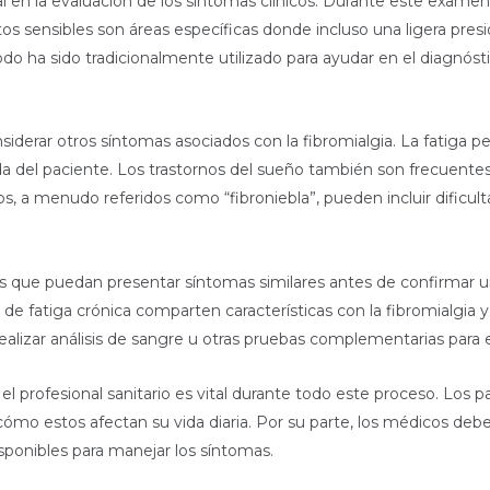
 en la evaluación de los síntomas clínicos. Durante este examen,
untos sensibles son áreas específicas donde incluso una ligera pres
o ha sido tradicionalmente utilizado para ayudar en el diagnóst
derar otros síntomas asociados con la fibromialgia. La fatiga p
vida del paciente. Los trastornos del sueño también son frecuen
, a menudo referidos como “fibroniebla”, pueden incluir dificul
as que puedan presentar síntomas similares antes de confirmar 
 de fatiga crónica comparten características con la fibromialgia 
ealizar análisis de sangre u otras pruebas complementarias para e
el profesional sanitario es vital durante todo este proceso. Lo
ómo estos afectan su vida diaria. Por su parte, los médicos debe
disponibles para manejar los síntomas.