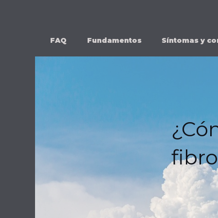
Ir
al
contenido
FAQ
Fundamentos
Síntomas y co
¿Cóm
fibr