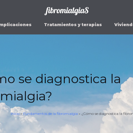
mplicaciones
Tratamientos y terapias
Viviend
o se diagnostica la
omialgia?
Inicio
»
Fundamentos de la fibromialgia
»
¿Cómo se diagnostica la fibro