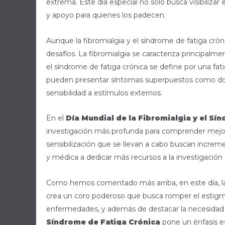
extrema. Este día especial no solo busca visibiliz
y apoyo para quienes los padecen.
Aunque la fibromialgia y el síndrome de fatiga cr
desafíos. La fibromialgia se caracteriza principalm
el síndrome de fatiga crónica se define por una fa
pueden presentar síntomas superpuestos como dolor 
sensibilidad a estímulos externos.
En el
Día Mundial de la Fibromialgia y el Sí
investigación más profunda para comprender mej
sensibilización que se llevan a cabo buscan increm
y médica a dedicar más recursos a la investigación
Como hemos comentado más arriba, en este día, la
crea un coro poderoso que busca romper el estig
enfermedades, y además de destacar la necesidad 
Síndrome de Fatiga Crónica
pone un énfasis esp