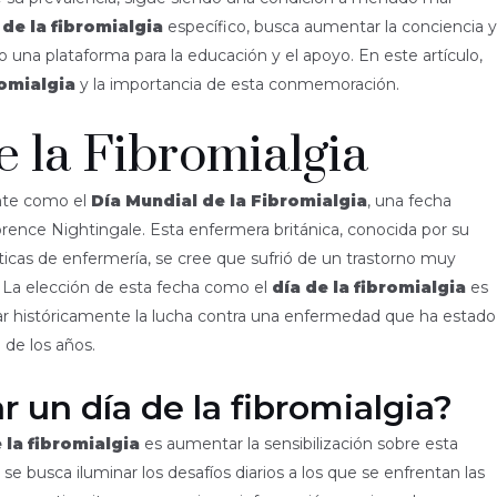
 de la fibromialgia
específico, busca aumentar la conciencia y
una plataforma para la educación y el apoyo. En este artículo,
romialgia
y la importancia de esta conmemoración.
e la Fibromialgia
nte como el
Día Mundial de la Fibromialgia
, una fecha
orence Nightingale. Esta enfermera británica, conocida por su
icas de enfermería, se cree que sufrió de un trastorno muy
 La elección de esta fecha como el
día de la fibromialgia
es
r históricamente la lucha contra una enfermedad que ha estado
 de los años.
r un día de la fibromialgia?
 la fibromialgia
es aumentar la sensibilización sobre esta
 se busca iluminar los desafíos diarios a los que se enfrentan las