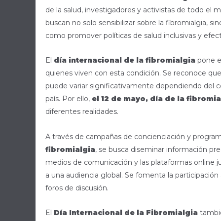
de la salud, investigadores y activistas de todo el
buscan no solo sensibilizar sobre la fibromialgia, s
como promover políticas de salud inclusivas y efect
El
día internacional de la fibromialgia
pone es
quienes viven con esta condición. Se reconoce que
puede variar significativamente dependiendo del c
país. Por ello,
el 12 de mayo, día de la fibromia
diferentes realidades.
A través de campañas de concienciación y program
fibromialgia
, se busca diseminar información preci
medios de comunicación y las plataformas online ju
a una audiencia global. Se fomenta la participació
foros de discusión.
El
Día Internacional de la Fibromialgia
tambié