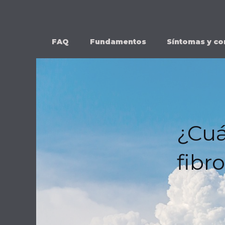
Ir
al
contenido
FAQ
Fundamentos
Síntomas y co
¿Cuá
fibr