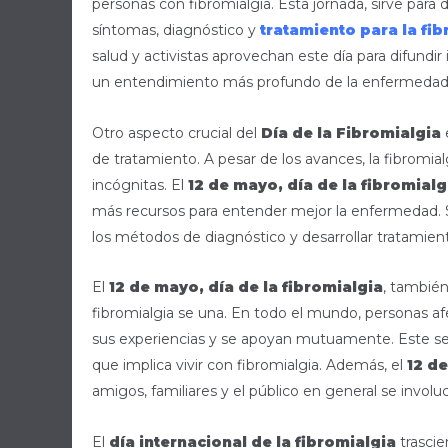
personas con fibromialgia. Esta jornada, sirve para
síntomas, diagnóstico y
tratamiento para la fi
salud y activistas aprovechan este día para difundi
un entendimiento más profundo de la enfermedad
Otro aspecto crucial del
Día de la Fibromialgia
e
de tratamiento. A pesar de los avances, la fibrom
incógnitas. El
12 de mayo, día de la fibromialg
más recursos para entender mejor la enfermedad. 
los métodos de diagnóstico y desarrollar tratamien
El
12 de mayo, día de la fibromialgia
, tambié
fibromialgia se una. En todo el mundo, personas 
sus experiencias y se apoyan mutuamente. Este se
que implica vivir con fibromialgia. Además, el
12 de
amigos, familiares y el público en general se invo
El
día internacional de la fibromialgia
trascie