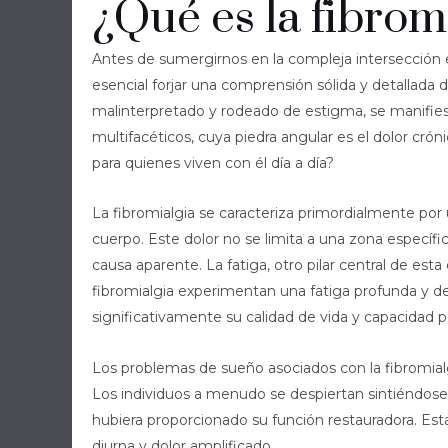
¿Qué es la fibrom
Antes de sumergirnos en la compleja intersección 
esencial forjar una comprensión sólida y detallada 
malinterpretado y rodeado de estigma, se manifi
multifacéticos, cuya piedra angular es el dolor cr
para quienes viven con él día a día?
La fibromialgia se caracteriza primordialmente por
cuerpo. Este dolor no se limita a una zona específ
causa aparente. La fatiga, otro pilar central de est
fibromialgia experimentan una fatiga profunda y deb
significativamente su calidad de vida y capacidad pa
Los problemas de sueño asociados con la fibromialg
Los individuos a menudo se despiertan sintiéndos
hubiera proporcionado su función restauradora. Esta
diurna y dolor amplificado.