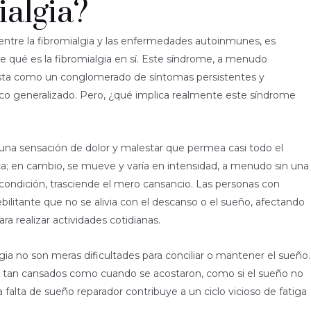
ialgia?
entre la fibromialgia y las enfermedades autoinmunes, es
de qué es la fibromialgia en sí. Este síndrome, a menudo
esta como un conglomerado de síntomas persistentes y
ónico generalizado. Pero, ¿qué implica realmente este síndrome
 una sensación de dolor y malestar que permea casi todo el
ica; en cambio, se mueve y varía en intensidad, a menudo sin una
a condición, trasciende el mero cansancio. Las personas con
ilitante que no se alivia con el descanso o el sueño, afectando
ra realizar actividades cotidianas.
ia no son meras dificultades para conciliar o mantener el sueño.
e tan cansados como cuando se acostaron, como si el sueño no
 falta de sueño reparador contribuye a un ciclo vicioso de fatiga