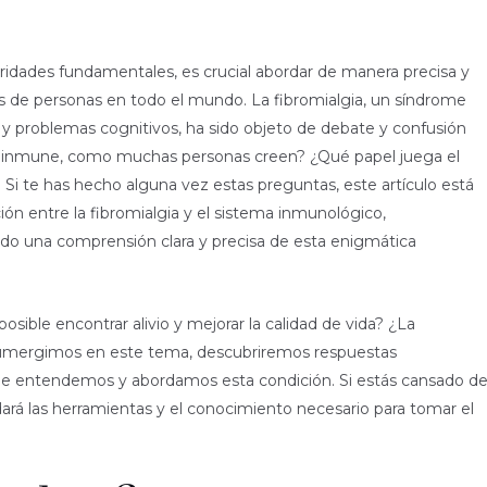
ridades fundamentales, es crucial abordar de manera precisa y
s de personas en todo el mundo. La fibromialgia, un síndrome
a y problemas cognitivos, ha sido objeto de debate y confusión
oinmune, como muchas personas creen? ¿Qué papel juega el
Si te has hecho alguna vez estas preguntas, este artículo está
ción entre la fibromialgia y el sistema inmunológico,
do una comprensión clara y precisa de esta enigmática
osible encontrar alivio y mejorar la calidad de vida? ¿La
umergimos en este tema, descubriremos respuestas
ue entendemos y abordamos esta condición. Si estás cansado d
indará las herramientas y el conocimiento necesario para tomar el