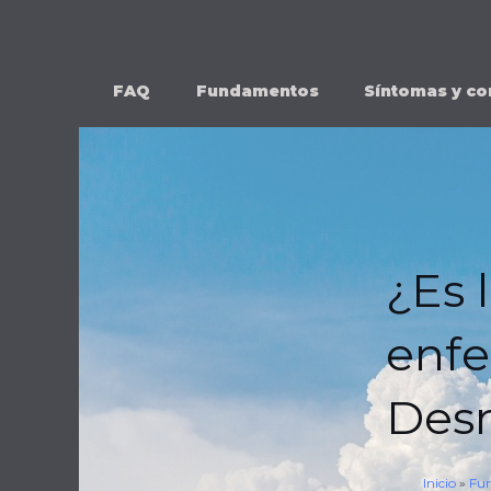
Ir
al
contenido
FAQ
Fundamentos
Síntomas y co
¿Es 
enf
Desm
Inicio
»
Fun