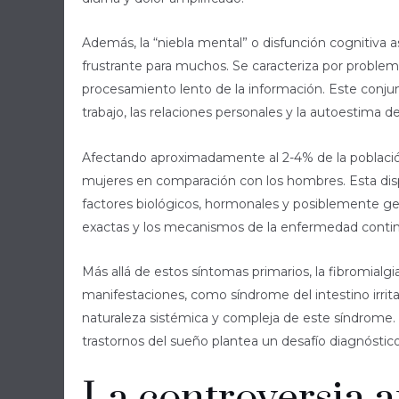
Además, la “niebla mental” o disfunción cognitiva 
frustrante para muchos. Se caracteriza por problem
procesamiento lento de la información. Este conju
trabajo, las relaciones personales y la autoestima d
Afectando aproximadamente al 2-4% de la población
mujeres en comparación con los hombres. Esta dispa
factores biológicos, hormonales y posiblemente gené
exactas y los mecanismos de la enfermedad contin
Más allá de estos síntomas primarios, la fibromial
manifestaciones, como síndrome del intestino irrita
naturaleza sistémica y compleja de este síndrome. La
trastornos del sueño plantea un desafío diagnóstico 
La controversia 