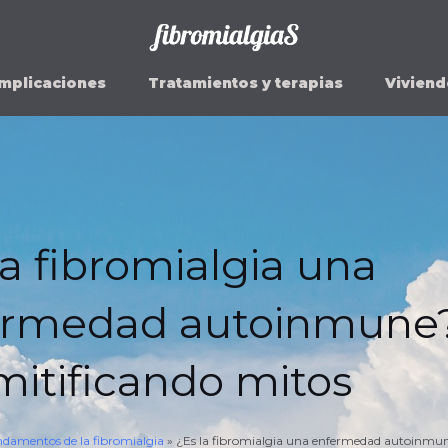
mplicaciones
Tratamientos y terapias
Viviend
la fibromialgia una
ermedad autoinmune
itificando mitos
damentos de la fibromialgia
»
¿Es la fibromialgia una enfermedad autoinmun