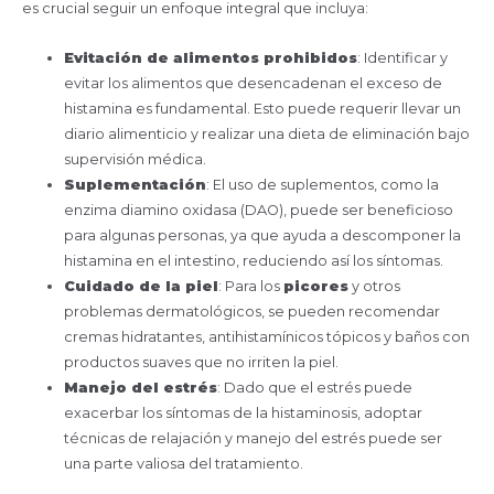
es crucial seguir un enfoque integral que incluya:
Evitación de alimentos prohibidos
: Identificar y
evitar los alimentos que desencadenan el exceso de
histamina es fundamental. Esto puede requerir llevar un
diario alimenticio y realizar una dieta de eliminación bajo
supervisión médica.
Suplementación
: El uso de suplementos, como la
enzima diamino oxidasa (DAO), puede ser beneficioso
para algunas personas, ya que ayuda a descomponer la
histamina en el intestino, reduciendo así los síntomas.
Cuidado de la piel
: Para los
picores
y otros
problemas dermatológicos, se pueden recomendar
cremas hidratantes, antihistamínicos tópicos y baños con
productos suaves que no irriten la piel.
Manejo del estrés
: Dado que el estrés puede
exacerbar los síntomas de la histaminosis, adoptar
técnicas de relajación y manejo del estrés puede ser
una parte valiosa del tratamiento.