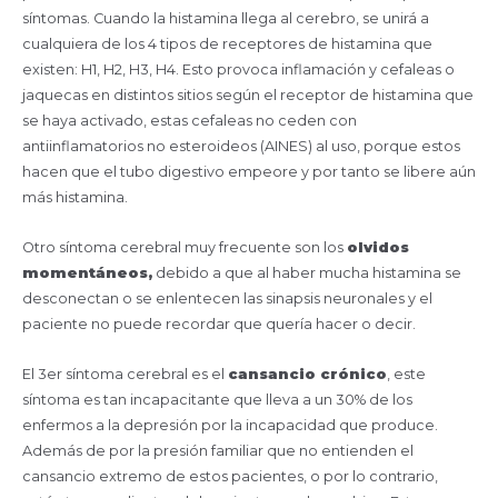
síntomas. Cuando la histamina llega al cerebro, se unirá a
cualquiera de los 4 tipos de receptores de histamina que
existen: H1, H2, H3, H4. Esto provoca inflamación y cefaleas o
jaquecas en distintos sitios según el receptor de histamina que
se haya activado, estas cefaleas no ceden con
antiinflamatorios no esteroideos (AINES) al uso, porque estos
hacen que el tubo digestivo empeore y por tanto se libere aún
más histamina.
Otro síntoma cerebral muy frecuente son los
olvidos
momentáneos,
debido a que al haber mucha histamina se
desconectan o se enlentecen las sinapsis neuronales y el
paciente no puede recordar que quería hacer o decir.
El 3er síntoma cerebral es el
cansancio crónico
, este
síntoma es tan incapacitante que lleva a un 30% de los
enfermos a la depresión por la incapacidad que produce.
Además de por la presión familiar que no entienden el
cansancio extremo de estos pacientes, o por lo contrario,