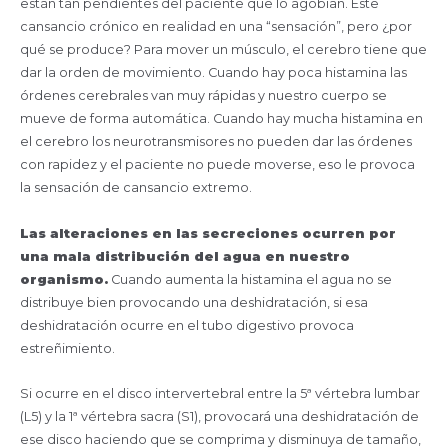
están tan pendientes del paciente que lo agobian. Este
cansancio crónico en realidad en una “sensación”, pero ¿por
qué se produce? Para mover un músculo, el cerebro tiene que
dar la orden de movimiento. Cuando hay poca histamina las
órdenes cerebrales van muy rápidas y nuestro cuerpo se
mueve de forma automática. Cuando hay mucha histamina en
el cerebro los neurotransmisores no pueden dar las órdenes
con rapidez y el paciente no puede moverse, eso le provoca
la sensación de cansancio extremo.
Las alteraciones en las secreciones ocurren por
una mala distribución del agua en nuestro
organismo.
Cuando aumenta la histamina el agua no se
distribuye bien provocando una deshidratación, si esa
deshidratación ocurre en el tubo digestivo provoca
estreñimiento.
Si ocurre en el disco intervertebral entre la 5ª vértebra lumbar
(L5) y la 1ª vértebra sacra (S1), provocará una deshidratación de
ese disco haciendo que se comprima y disminuya de tamaño,