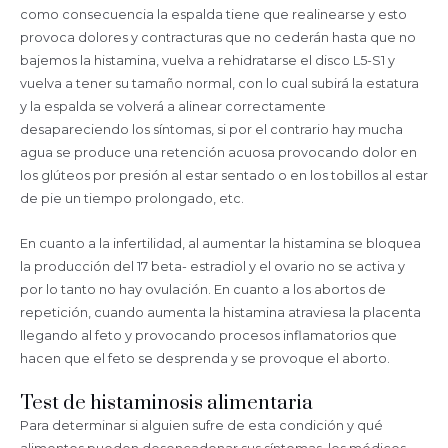
como consecuencia la espalda tiene que realinearse y esto
provoca dolores y contracturas que no cederán hasta que no
bajemos la histamina, vuelva a rehidratarse el disco L5-S1 y
vuelva a tener su tamaño normal, con lo cual subirá la estatura
y la espalda se volverá a alinear correctamente
desapareciendo los síntomas, si por el contrario hay mucha
agua se produce una retención acuosa provocando dolor en
los glúteos por presión al estar sentado o en los tobillos al estar
de pie un tiempo prolongado, etc.
En cuanto a la infertilidad, al aumentar la histamina se bloquea
la producción del 17 beta- estradiol y el ovario no se activa y
por lo tanto no hay ovulación. En cuanto a los abortos de
repetición, cuando aumenta la histamina atraviesa la placenta
llegando al feto y provocando procesos inflamatorios que
hacen que el feto se desprenda y se provoque el aborto.
Test de histaminosis alimentaria
Para determinar si alguien sufre de esta condición y qué