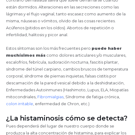
contrario demasiada saliva que suele derramarse cuando
están dormidos. Alteraciones en las secreciones como las
lágrimas y el flujo vaginal, tanto escasez como aumento de la
misma, náuseas o vómitos, olvido de las cosas recientes.
Acúfenos (pitidos en los oídos). Abortos de repetición o
infertilidad, halitosis y picor anal.
Estos síntomas son los más frecuentes pero
puede haber
muchísimos más
como dolores articulares y/o musculares,
escalofríos, febrícula, sudoración nocturna, fascitis plantar,
síndrome del túnel carpiano, cambios bruscos de temperatura
corporal, síndrome de piernas inquietas, falsas cistitis por
descamación de la pared vesical debido a la deshidratación,
Enfermedades Autoinmunes (Hashimoto, Lupus, ELA, Miopatías
mitocondriales,
Fibromialgias
, Síndrome de fatiga crónica,
colon irritable
, enfermedad de Chron, etc.)
¿La histaminosis cómo se detecta?
Pues dependerá del lugar de nuestro cuerpo donde se
produzca la alta concentración de histamina, para explicar los