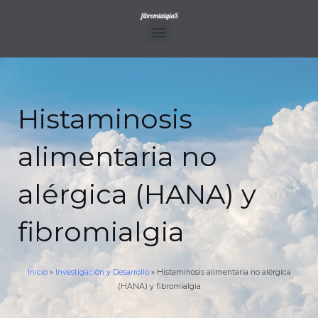
Ir
al
contenido
Menu
Histaminosis
alimentaria no
alérgica (HANA) y
fibromialgia
Inicio
»
Investigación y Desarrollo
»
Histaminosis alimentaria no alérgica
(HANA) y fibromialgia