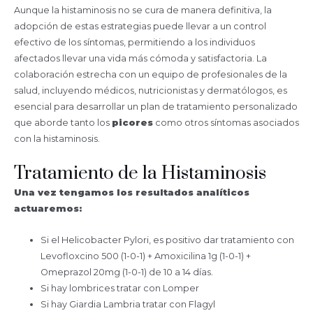
Aunque la histaminosis no se cura de manera definitiva, la
adopción de estas estrategias puede llevar a un control
efectivo de los síntomas, permitiendo a los individuos
afectados llevar una vida más cómoda y satisfactoria. La
colaboración estrecha con un equipo de profesionales de la
salud, incluyendo médicos, nutricionistas y dermatólogos, es
esencial para desarrollar un plan de tratamiento personalizado
que aborde tanto los
picores
como otros síntomas asociados
con la histaminosis.
Tratamiento de la Histaminosis
Una vez tengamos los resultados analíticos
actuaremos:
Si el Helicobacter Pylori, es positivo dar tratamiento con
Levofloxcino 500 (1-0-1) + Amoxicilina 1g (1-0-1) +
Omeprazol 20mg (1-0-1) de 10 a 14 días.
Si hay lombrices tratar con Lomper
Si hay Giardia Lambria tratar con Flagyl