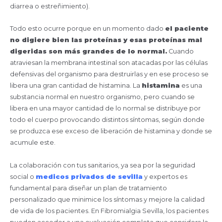
diarrea o estreñimiento).
Todo esto ocurre porque en un momento dado
el paciente
no digiere bien las proteínas y esas proteínas mal
digeridas son más grandes de lo normal.
Cuando
atraviesan la membrana intestinal son atacadas por las células
defensivas del organismo para destruirlas y en ese proceso se
libera una gran cantidad de histamina. La
histamina
es una
substancia normal en nuestro organismo, pero cuando se
libera en una mayor cantidad de lo normal se distribuye por
todo el cuerpo provocando distintos síntomas, según donde
se produzca ese exceso de liberación de histamina y donde se
acumule este.
La colaboración con tus sanitarios, ya sea por la seguridad
social o
medicos privados de sevilla
y expertos es
fundamental para diseñar un plan de tratamiento
personalizado que minimice los síntomas y mejore la calidad
de vida de los pacientes. En Fibromialgia Sevilla, los pacientes