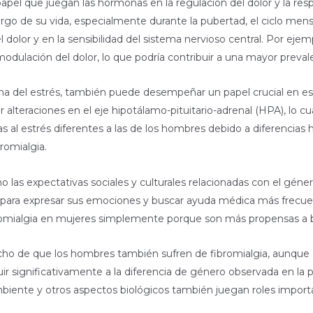
papel que juegan las hormonas en la regulación del dolor y la re
largo de su vida, especialmente durante la pubertad, el ciclo men
l dolor y en la sensibilidad del sistema nervioso central. Por ejem
dulación del dolor, lo que podría contribuir a una mayor preval
na del estrés, también puede desempeñar un papel crucial en e
 alteraciones en el eje hipotálamo-pituitario-adrenal (HPA), lo cu
 al estrés diferentes a las de los hombres debido a diferencias 
romialgia.
 las expectativas sociales y culturales relacionadas con el géner
das para expresar sus emociones y buscar ayuda médica más frec
bromialgia en mujeres simplemente porque son más propensas a 
echo de que los hombres también sufren de fibromialgia, aunque 
ir significativamente a la diferencia de género observada en la 
biente y otros aspectos biológicos también juegan roles importan