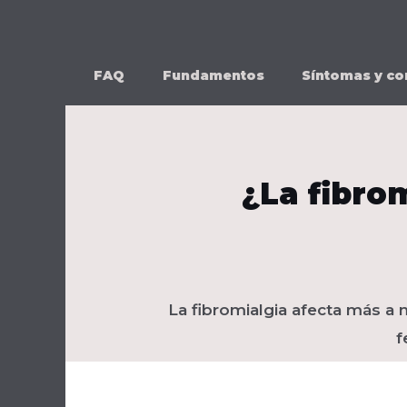
Ir
al
contenido
FAQ
Fundamentos
Síntomas y co
¿La fibro
La fibromialgia afecta más a
f