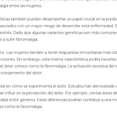
algia entre las mujeres.
ticas también pueden desempeñar un papel crucial en la predispo
 asociados con un mayor riesgo de desarrollar esta enfermedad.
al estrés. Dado que algunas variantes genéticas son más comunes 
a sufrir fibromialgia.
ico. Las mujeres tienden a tener respuestas inmunitarias más ro
ecciones. Sin embargo, esta misma característica podría hacerl
l dolor crónico como la fibromialgia. La activación excesiva del
procesamiento del dolor.
al en cómo se experimenta el dolor. Estudios han demostrado dif
 influir en la percepción del dolor. Por ejemplo, ciertas áreas 
idad entre géneros. Estas diferencias podrían contribuir a una may
es como la fibromialgia.