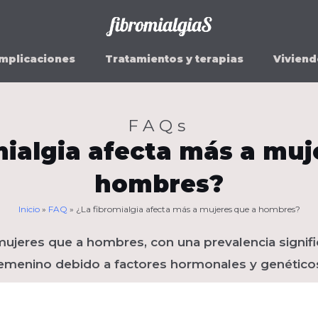
mplicaciones
Tratamientos y terapias
Viviend
FAQs
mialgia afecta más a muj
hombres?
Inicio
»
FAQ
»
¿La fibromialgia afecta más a mujeres que a hombres?
 mujeres que a hombres, con una prevalencia signif
emenino debido a factores hormonales y genético