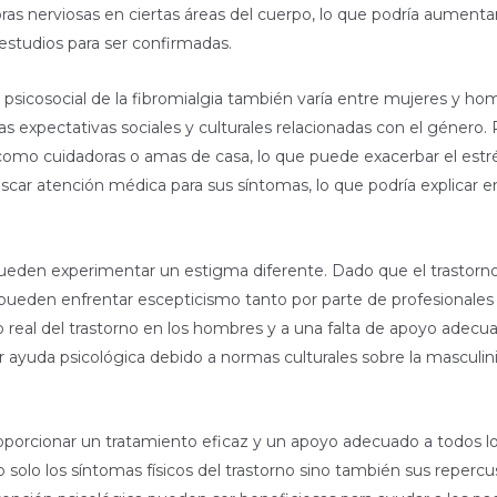
s nerviosas en ciertas áreas del cuerpo, lo que podría aumentar s
estudios para ser confirmadas.
to psicosocial de la fibromialgia también varía entre mujeres y ho
s expectativas sociales y culturales relacionadas con el género.
s como cuidadoras o amas de casa, lo que puede exacerbar el estr
car atención médica para sus síntomas, lo que podría explicar e
a pueden experimentar un estigma diferente. Dado que el trast
pueden enfrentar escepticismo tanto por parte de profesionales
o real del trastorno en los hombres y a una falta de apoyo ad
ayuda psicológica debido a normas culturales sobre la masculin
proporcionar un tratamiento eficaz y un apoyo adecuado a todos l
solo los síntomas físicos del trastorno sino también sus repercu