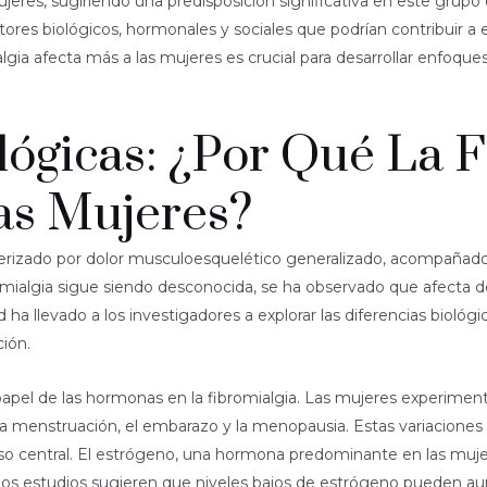
ujeres, sugiriendo una predisposición significativa en este grupo 
tores biológicos, hormonales y sociales que podrían contribuir a 
lgia afecta más a las mujeres es crucial para desarrollar enfoqu
lógicas: ¿Por Qué La 
as Mujeres?
cterizado por dolor musculoesquelético generalizado, acompañado
bromialgia sigue siendo desconocida, se ha observado que afecta
ha llevado a los investigadores a explorar las diferencias biológi
ción.
papel de las hormonas en la fibromialgia. Las mujeres experimen
 la menstruación, el embarazo y la menopausia. Estas variaciones
ioso central. El estrógeno, una hormona predominante en las muje
unos estudios sugieren que niveles bajos de estrógeno pueden aume