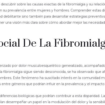
scubrir sobre las causas exactas de la fibromialgia y su relació
n su prevalencia entre mujeres y hombres. Comprender estas difer
 debilitante sino también para desarrollar estrategias preventi
er una visión más clara sobre cómo abordar mejor las necesidad
ocial De La Fibromial
acterizado por dolor musculoesquelético generalizado, acompañad
a fibromialgia sigue siendo desconocida, se ha observado que a
bres. Este fenómeno ha suscitado interés en la comunidad médi
s entre géneros que podrían influir en la prevalencia y el impacto 
 diferencias biológicas que podrían contribuir a esta disparidad.
ían desempeñar un papel en la modulación del dolor y la sensib