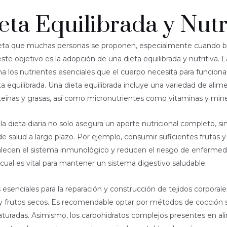
ta Equilibrada y Nutr
meta que muchas personas se proponen, especialmente cuando bu
e objetivo es la adopción de una dieta equilibrada y nutritiva. L
a los nutrientes esenciales que el cuerpo necesita para funcio
 equilibrada. Una dieta equilibrada incluye una variedad de ali
eínas y grasas, así como micronutrientes como vitaminas y mine
 dieta diaria no solo asegura un aporte nutricional completo, s
e salud a largo plazo. Por ejemplo, consumir suficientes frutas y 
talecen el sistema inmunológico y reducen el riesgo de enfermeda
 cual es vital para mantener un sistema digestivo saludable.
esenciales para la reparación y construcción de tejidos corporal
 frutos secos. Es recomendable optar por métodos de cocción sal
turadas. Asimismo, los carbohidratos complejos presentes en alim