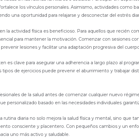
 fortalece los vínculos personales. Asimismo, actividades como ba
ndo una oportunidad para relajarse y desconectar del estrés diar
n la actividad física es beneficioso. Para aquellos que recién comi
esencial para mantener la motivación. Comenzar con sesiones cor
revenir lesiones y facilitar una adaptación progresiva del cuerpo
ruten es clave para asegurar una adherencia a largo plazo al progr
s tipos de ejercicios puede prevenir el aburrimiento y trabajar d
esionales de la salud antes de comenzar cualquier nuevo régimen
 personalizado basado en las necesidades individuales garantiza
 la rutina diaria no solo mejora la salud física y mental, sino que
miento consciente y placentero. Con pequeños cambios y un enfo
acia uno más activo y saludable.