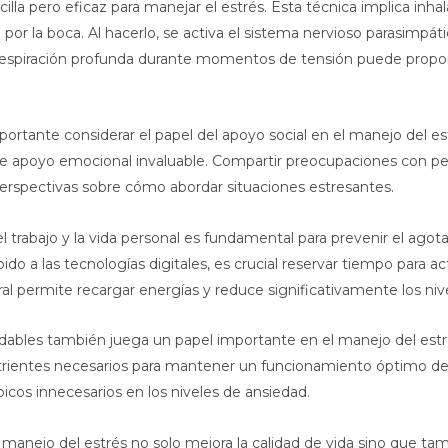
illa pero eficaz para manejar el estrés. Esta técnica implica inha
r la boca. Al hacerlo, se activa el sistema nervioso parasimpátic
de respiración profunda durante momentos de tensión puede propor
portante considerar el papel del apoyo social en el manejo del e
e apoyo emocional invaluable. Compartir preocupaciones con pers
rspectivas sobre cómo abordar situaciones estresantes.
e el trabajo y la vida personal es fundamental para prevenir el a
o a las tecnologías digitales, es crucial reservar tiempo para a
ral permite recargar energías y reduce significativamente los niv
dables también juega un papel importante en el manejo del estrés
utrientes necesarios para mantener un funcionamiento óptimo de
icos innecesarios en los niveles de ansiedad.
e manejo del estrés no solo mejora la calidad de vida sino que ta