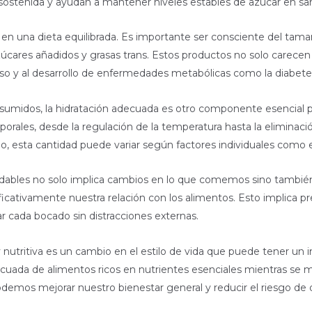
 sostenida y ayudan a mantener niveles estables de azúcar en sa
n una dieta equilibrada. Es importante ser consciente del tama
cares añadidos y grasas trans. Estos productos no solo carecen de
o y al desarrollo de enfermedades metabólicas como la diabetes
sumidos, la hidratación adecuada es otro componente esencial 
rporales, desde la regulación de la temperatura hasta la elimina
 esta cantidad puede variar según factores individuales como el n
ludables no solo implica cambios en lo que comemos sino tambi
cativamente nuestra relación con los alimentos. Esto implica pre
r cada bocado sin distracciones externas.
y nutritiva es un cambio en el estilo de vida que puede tener un
adecuada de alimentos ricos en nutrientes esenciales mientras se
odemos mejorar nuestro bienestar general y reducir el riesgo de