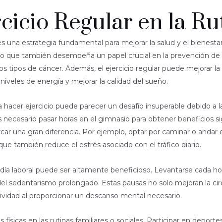
cicio Regular en la Ru
a es una estrategia fundamental para mejorar la salud y el bienestar
no que también desempeña un papel crucial en la prevención de
os tipos de cáncer. Además, el ejercicio regular puede mejorar la
iveles de energía y mejorar la calidad del sueño.
hacer ejercicio puede parecer un desafío insuperable debido a la
necesario pasar horas en el gimnasio para obtener beneficios si
car una gran diferencia. Por ejemplo, optar por caminar o andar en
 que también reduce el estrés asociado con el tráfico diario.
 día laboral puede ser altamente beneficioso. Levantarse cada ho
 del sedentarismo prolongado. Estas pausas no solo mejoran la ci
vidad al proporcionar un descanso mental necesario.
s físicas en las rutinas familiares o sociales. Participar en depor