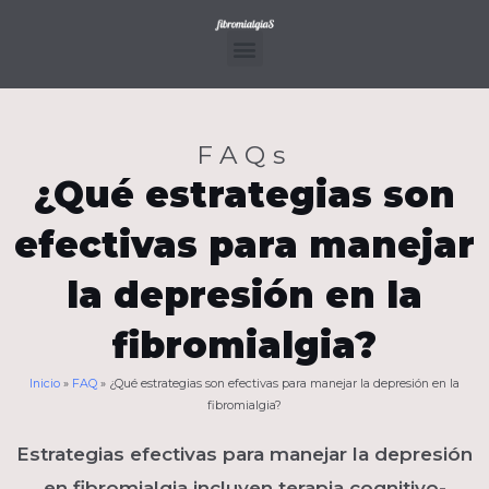
Ir
al
contenido
Menu
FAQs
¿Qué estrategias son
efectivas para manejar
la depresión en la
fibromialgia?
Inicio
»
FAQ
»
¿Qué estrategias son efectivas para manejar la depresión en la
fibromialgia?
Estrategias efectivas para manejar la depresión
en fibromialgia incluyen terapia cognitivo-