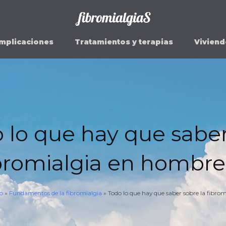
mplicaciones
Tratamientos y terapias
Viviend
 lo que hay que sabe
ibromialgia en hombre
io
»
Fundamentos de la fibromialgia
»
Todo lo que hay que saber sobre la fibro