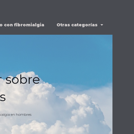
o con fibromialgia
Otras categorías
r sobre
s
mialgia en hombres