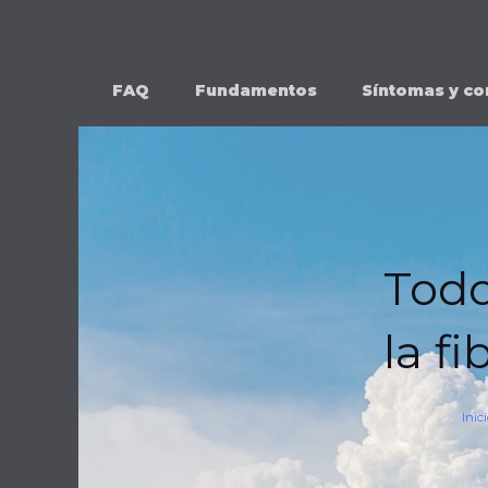
Ir
al
contenido
FAQ
Fundamentos
Síntomas y co
Todo
la f
Inic