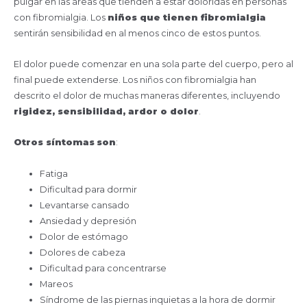
pulgar en las áreas que tienden a estar doloridas en personas
con fibromialgia. Los
niños que tienen fibromialgia
sentirán sensibilidad en al menos cinco de estos puntos.
El dolor puede comenzar en una sola parte del cuerpo, pero al
final puede extenderse. Los niños con fibromialgia han
descrito el dolor de muchas maneras diferentes, incluyendo
rigidez, sensibilidad, ardor o dolor
.
Otros síntomas
son
:
Fatiga
Dificultad para dormir
Levantarse cansado
Ansiedad y depresión
Dolor de estómago
Dolores de cabeza
Dificultad para concentrarse
Mareos
Síndrome de las piernas inquietas a la hora de dormir